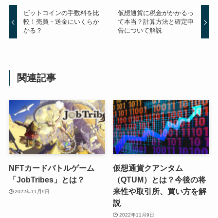
ビットコインの手数料を比
仮想通貨に税金がかかるっ
較！売買・送金にいくらか
て本当？計算方法と確定申
かる？
告について解説
関連記事
NFTカードバトルゲーム
仮想通貨クアンタム
「JobTribes」とは？
（QTUM）とは？今後の将
来性や取引所、買い方を解
2022年11月9日
説
2022年11月9日